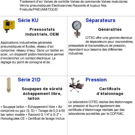
Traitement d'air Valves de contrôle Valves de commande Valves modulaires
Vérins pneumatiques Electrovannes Raccords et tuyaux Nos
Produits/PNEUMATIQUE/
Série KU
Séparateurs
Pressostats
Généralités
industriels, OEM
CITEC offre une gamme étendue
de séparateurs pour manomètres,
Applications industrielles générales
pressostats et transmetteurs de pression,
pneumatiques et fluides, réseau d'air
répondant aux besoins des différentes
comprimé, réseau d'eau. Dans un boitier en
industries.
acier, un dispositif piston/membrane permet
d'enclencher un contact électrique. Le
réglage du point de consigne et de...
Série 21D
Pression
Soupapes de sûreté
Certificats
échappement libre,
d’étalonnage
laiton
Le laboratoire CITEC réalise des étalonnages
en pression et fournit également des
• Soupape laiton • Échappement libre • Air
certificats d’étalonnage réalisés par des
comprimé ou gaz (S, G) • Tarage de 0,3 à 60
laboratoires accrédités par le COFRAC.
bar selon modèle • Raccord G 1/4" à G 2" •
Homologuées CE • Certificat de tarage inclus