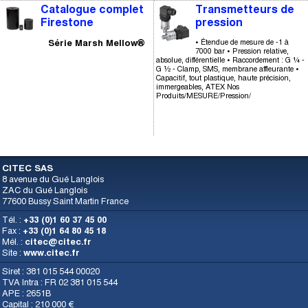
Catalogue complet
Transmetteurs de
Firestone
pression
Série Marsh Mellow®
• Étendue de mesure de -1 à
7000 bar • Pression relative,
absolue, différentielle • Raccordement : G ¼ -
G ½ - Clamp, SMS, membrane affleurante •
Capacitif, tout plastique, haute précision,
immergeables, ATEX Nos
Produits/MESURE/Pression/
CITEC SAS
8 avenue du Gué Langlois
ZAC du Gué Langlois
77600 Bussy Saint Martin France
Tél. :
+33 (0)1 60 37 45 00
Fax :
+33 (0)1 64 80 45 18
Mél. :
citec@citec.fr
Site :
www.citec.fr
Siret : 381 015 544 00020
TVA Intra : FR 02 381 015 544
APE : 2651B
Capital : 210 000 €