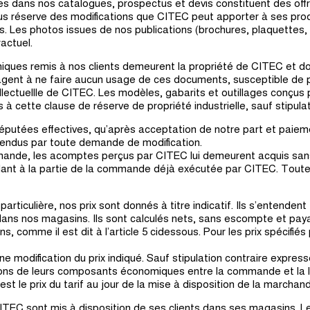
ées dans nos catalogues, prospectus et devis constituent des offr
us réserve des modifications que CITEC peut apporter à ses prod
. Les photos issues de nos publications (brochures, plaquettes, 
actuel.
ques remis à nos clients demeurent la propriété de CITEC et doi
gent à ne faire aucun usage de ces documents, susceptible de po
ntellectuellle de CITEC. Les modèles, gabarits et outillages conç
à cette clause de réserve de propriété industrielle, sauf stipulat
putées effectives, qu’après acceptation de notre part et paiem
pendus par toute demande de modification.
mande, les acomptes perçus par CITEC lui demeurent acquis san
ant à la partie de la commande déjà exécutée par CITEC. Toute a
particulière, nos prix sont donnés à titre indicatif. Ils s’entenden
dans nos magasins. Ils sont calculés nets, sans escompte et paya
, comme il est dit à l’article 5 cidessous. Pour les prix spécifiés
e modification du prix indiqué. Sauf stipulation contraire express
ions de leurs composants économiques entre la commande et la liv
 est le prix du tarif au jour de la mise à disposition de la marchand
ITEC sont mis à disposition de ses clients dans ses magasins. Le