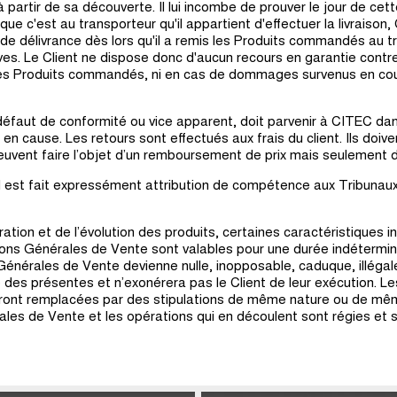
à partir de sa découverte. Il lui incombe de prouver le jour de cet
 que c'est au transporteur qu'il appartient d'effectuer la livraiso
 de délivrance dès lors qu'il a remis les Produits commandés au t
es. Le Client ne dispose donc d'aucun recours en garantie contre
des Produits commandés, ni en cas de dommages survenus en cou
éfaut de conformité ou vice apparent, doit parvenir à CITEC dans
n cause. Les retours sont effectués aux frais du client. Ils doive
peuvent faire l’objet d’un remboursement de prix mais seulement 
il est fait expressément attribution de compétence aux Tribunaux 
ration et de l’évolution des produits, certaines caractéristiques 
ions Générales de Vente sont valables pour une durée indéterminé
énérales de Vente devienne nulle, inopposable, caduque, illégale
é des présentes et n’exonérera pas le Client de leur exécution. Le
seront remplacées par des stipulations de même nature ou de m
les de Vente et les opérations qui en découlent sont régies et s