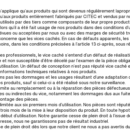
s’applique qu’aux produits qui sont devenus régulièrement lapropr
 qu’aux produits entièrement fabriqués par CITEC et vendus par no
 utilisés par des tiers comme composants de leur propre product
 lors qu’il a été fait usage de nos produits dans des conditions d’u
vues ou acceptées par nous ou avec des marges de sécurité tro
 concerne que les vices cachés. En cas de défauts apparents, le
ins, dans les conditions précisées à l’article 13 ci-après, sous ré
des professionnels, le vice caché s’entend d’un défaut de réalisat
et non susceptible d’être décelé par l’examen de la pièce obliga
utilisation. Un défaut de conception n’est pas réputé vice caché 
 informations techniques relatives à nos produits.
ons pas les dommages et les usages résultant d’une adaptation 
produits, sauf si celui-ci a été réalisé sous notre surveillance.
limite au remplacement ou à la réparation des pièces défectueuse
s ou indirectes du vice, notamment les dommages dus aux fuites d
ontage des pièces.
limitée aux six premiers mois d’utilisation. Nos pièces sont réputé
 trois mois de la mise à leur disposition du produit. En toute hypo
u début d’utilisation. Notre garantie cesse de plein droit à l’issue 
xpresse, nous ne garantissons pas de résultat industriel.
se de plein droit dès lors que notre client ne nous a pas avertis d