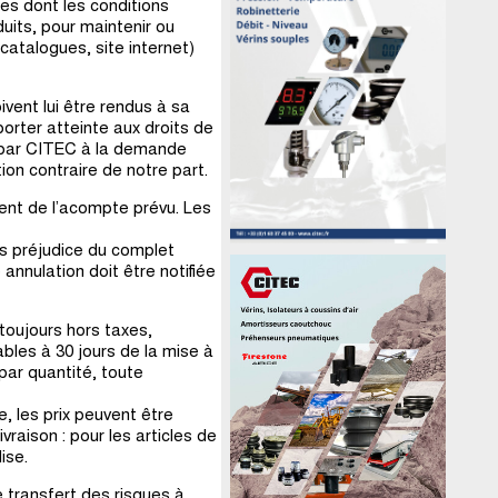
es dont les conditions
uits, pour maintenir ou
catalogues, site internet)
vent lui être rendus à sa
rter atteinte aux droits de
us par CITEC à la demande
ion contraire de notre part.
ent de l’acompte prévu. Les
s préjudice du complet
nnulation doit être notifiée
t toujours hors taxes,
bles à 30 jours de la mise à
 par quantité, toute
e, les prix peuvent être
raison : pour les articles de
ise.
 transfert des risques à