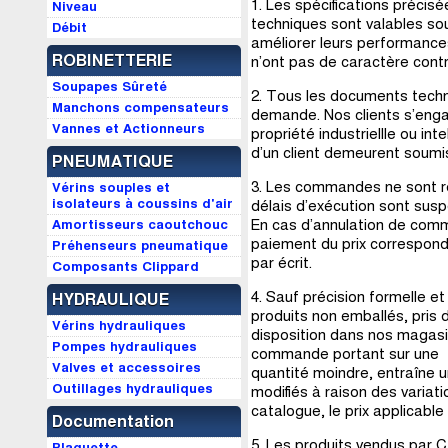
1. Les spécifications précis
Niveau
techniques sont valables so
Débit
améliorer leurs performances
ROBINETTERIE
n’ont pas de caractère contr
Soupapes Sûreté
2. Tous les documents techni
Manchons compensateurs
demande. Nos clients s’enga
Vannes et Actionneurs
propriété industriellle ou i
d’un client demeurent soumis 
PNEUMATIQUE
3. Les commandes ne sont ré
Vérins souples et
isolateurs à coussins d'air
délais d’exécution sont sus
En cas d’annulation de com
Amortisseurs caoutchouc
paiement du prix correspond
Préhenseurs pneumatique
par écrit.
Composants Clippard
4. Sauf précision formelle et 
HYDRAULIQUE
produits non emballés, pris 
Vérins hydrauliques
disposition dans nos magasins
Pompes hydrauliques
commande portant sur une
Valves et accessoires
quantité moindre, entraîne un
Outillages hydrauliques
modifiés à raison des variat
catalogue, le prix applicable
Documentation
5. Les produits vendus par C
Plaquette