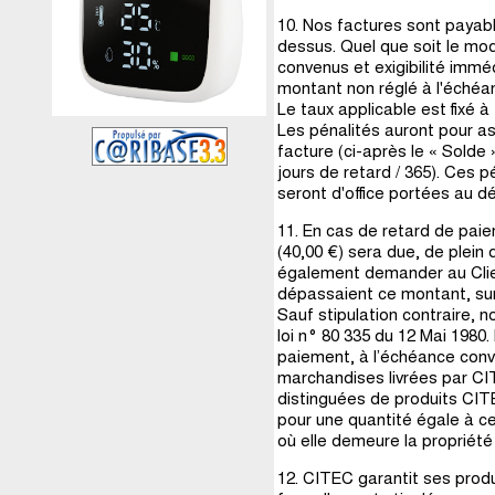
10. Nos factures sont payable
dessus. Quel que soit le m
convenus et exigibilité imm
montant non réglé à l'échéa
Le taux applicable est fixé à t
Les pénalités auront pour as
facture (ci-après le « Solde 
jours de retard / 365). Ces p
seront d'office portées au d
11. En cas de retard de pai
(40,00 €) sera due, de plein 
également demander au Clie
dépassaient ce montant, sur 
Sauf stipulation contraire,
loi n° 80 335 du 12 Mai 1980
paiement, à l’échéance conve
marchandises livrées par CIT
distinguées de produits CITE
pour une quantité égale à ce
où elle demeure la propriét
12. CITEC garantit ses produi