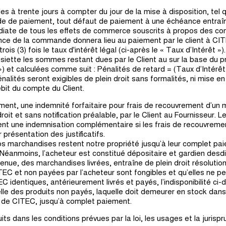
s à trente jours à compter du jour de la mise à disposition, tel que
ode de paiement, tout défaut de paiement à une échéance entra
édiate de tous les effets de commerce souscrits à propos des 
nce de la commande donnera lieu au paiement par le client à CIT
rois (3) fois le taux d'intérêt légal (ci-après le « Taux d’Intérêt »).
siette les sommes restant dues par le Client au sur la base du pr
») et calculées comme suit : Pénalités de retard = (Taux d’Intérê
énalités seront exigibles de plein droit sans formalités, ni mise 
ébit du compte du Client.
ement, une indemnité forfaitaire pour frais de recouvrement d’un
droit et sans notification préalable, par le Client au Fournisseur. 
nt une indemnisation complémentaire si les frais de recouvrem
présentation des justificatifs.
 nos marchandises restent notre propriété jusqu’à leur complet p
. Néanmoins, l’acheteur est constitué dépositaire et gardien des
nue, des marchandises livrées, entraîne de plein droit résolution
EC et non payées par l’acheteur sont fongibles et qu’elles ne peu
C identiques, antérieurement livrés et payés, l’indisponibilité ci
lle des produits non payés, laquelle doit demeurer en stock dans
é de CITEC, jusqu’à complet paiement.
ts dans les conditions prévues par la loi, les usages et la jurispr