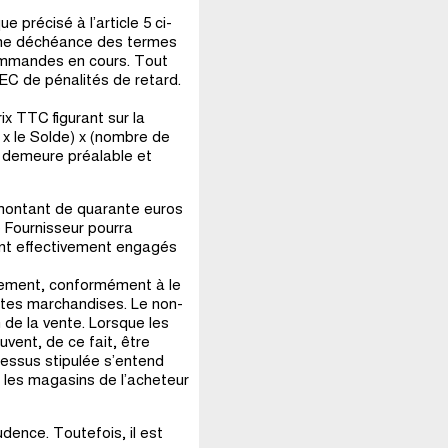
 précisé à l’article 5 ci-
îne déchéance des termes
commandes en cours. Tout
EC de pénalités de retard.
ix TTC figurant sur la
t x le Solde) x (nombre de
en demeure préalable et
 montant de quarante euros
Le Fournisseur pourra
ent effectivement engagés
aiement, conformément à le
dites marchandises. Le non-
 de la vente. Lorsque les
vent, de ce fait, être
-dessus stipulée s’entend
 les magasins de l’acheteur
udence. Toutefois, il est