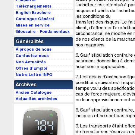
l’acheteur est effectué à par
Téléchargements
risques et périls de l’achete
English Brochure
les conditions du
Catalogue Général
transfert des risques. Le fa
Mises en service
client, d’effectuer l’expédit
Glossaire - Fondamentaux
circonstance, ne modifie en 
de nos clients de la marcha
Généralités
nos magasins.
À propos de nous
6. Sauf stipulation contraire
Contactez-nous
sauraient donner lieu à domm
Nos Actualités
nous sont inopposables.
Offres d’Emploi
Notre Lettre INFO
7. Les délais d’exécution f
conditions suivantes : respe
Archives
temps voulu des spécificati
Ancien Catalogue
cas de force majeure, d’évé
Actualités archivées
ou leur approvisionnement e
8. Sauf stipulation contrair
indiqués et ne sont pas repri
9. Les transports étant effect
de formuler ses réserves en