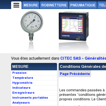
MESURE
ROBINETTERIE
PNEUMATIQUE
TÉL
Vous êtes actuellement dans
CITEC SAS
»
Généralité
MESURE
Conditions Générales d
Pression
Page Précédente
Température
Hygrométrie
Indicateurs
Les commandes passées à CI
Enregistreurs
présentes “conditions génér
Instruments portables
propres conditions. Le Clien
Analyseurs