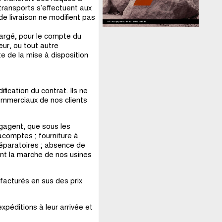
 transports s’effectuent aux
de livraison ne modifient pas
hargé, pour le compte du
eur, ou tout autre
te de la mise à disposition
fication du contrat. Ils ne
commerciaux de nos clients
gagent, que sous les
acomptes ; fourniture à
réparatoires ; absence de
nt la marche de nos usines
 facturés en sus des prix
 expéditions à leur arrivée et