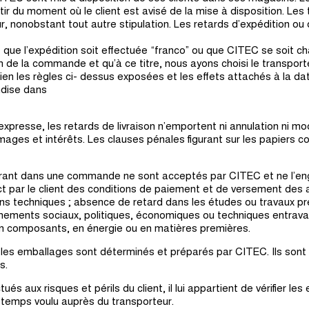
tir du moment où le client est avisé de la mise à disposition. Les
ur, nonobstant tout autre stipulation. Les retards d’expédition ou 
it que l’expédition soit effectuée “franco” ou que CITEC se soit c
ion de la commande et qu’à ce titre, nous ayons choisi le transport
rien les règles ci- dessus exposées et les effets attachés à la da
ndise dans
 expresse, les retards de livraison n’emportent ni annulation ni modi
ages et intérêts. Les clauses pénales figurant sur les papiers 
igurant dans une commande ne sont acceptés par CITEC et ne l’en
ct par le client des conditions de paiement et de versement des 
ons techniques ; absence de retard dans les études ou travaux p
nements sociaux, politiques, économiques ou techniques entrava
n composants, en énergie ou en matières premières.
e, les emballages sont déterminés et préparés par CITEC. Ils sont
s.
ués aux risques et périls du client, il lui appartient de vérifier les
 temps voulu auprès du transporteur.