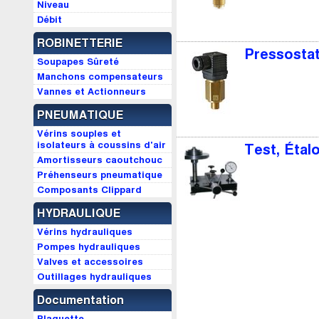
Niveau
Débit
ROBINETTERIE
Pressosta
Soupapes Sûreté
Manchons compensateurs
Vannes et Actionneurs
PNEUMATIQUE
Vérins souples et
isolateurs à coussins d'air
Test, Étal
Amortisseurs caoutchouc
Préhenseurs pneumatique
Composants Clippard
HYDRAULIQUE
Vérins hydrauliques
Pompes hydrauliques
Valves et accessoires
Outillages hydrauliques
Documentation
Plaquette