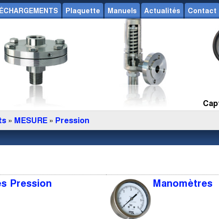
ÉCHARGEMENTS
Plaquette
Manuels
Actualités
Contact
Capt
ts
»
MESURE
»
Pression
es Pression
Manomètres