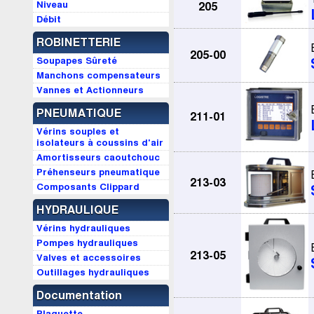
Niveau
205
Débit
ROBINETTERIE
205-00
Soupapes Sûreté
Manchons compensateurs
Vannes et Actionneurs
PNEUMATIQUE
211-01
Vérins souples et
isolateurs à coussins d'air
Amortisseurs caoutchouc
Préhenseurs pneumatique
213-03
Composants Clippard
HYDRAULIQUE
Vérins hydrauliques
Pompes hydrauliques
213-05
Valves et accessoires
Outillages hydrauliques
Documentation
Plaquette