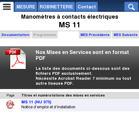
MESURE
ROBINETTERIE
Contact
Manomètres à contacts électriques
MS 11
Documentation
Programmes
MES Précédente
MES Suivante
Nos Mises en Services sont en format
PDF
La liste des documents ci-dessous sont des
fichiers PDF exclusivement.
Nécéssite Acrobat Reader 7 minimum ou tout
autre liseuse PDF.
Page
Titres et numérotations des mises en services
MS 11 (NU 075)
Notice d'emploi et d'installation