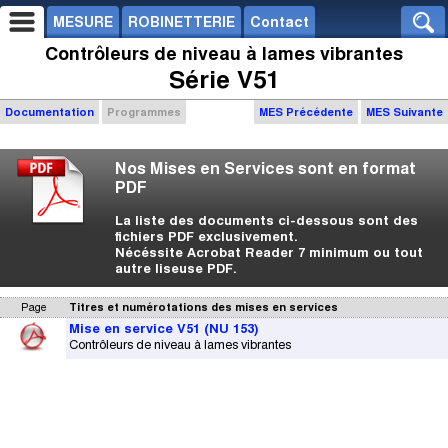
MESURE
ROBINETTERIE
Contact
Contrôleurs de niveau à lames vibrantes
Série V51
Documentation
Programmes
MES Précédente
MES Suivante
Nos Mises en Services sont en format
PDF
La liste des documents ci-dessous sont des
fichiers PDF exclusivement.
Nécéssite Acrobat Reader 7 minimum ou tout
autre liseuse PDF.
Page
Titres et numérotations des mises en services
Mise en service V51 (NU 153)
Contrôleurs de niveau à lames vibrantes