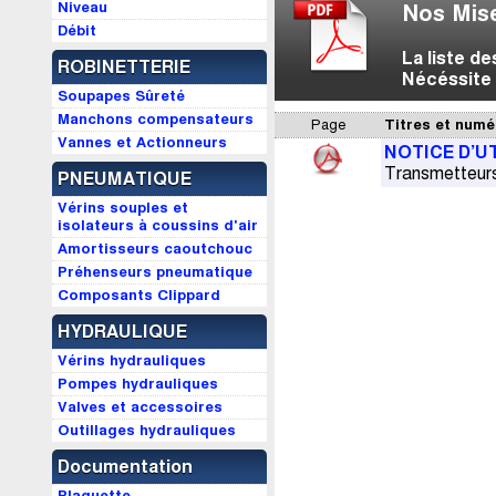
Niveau
Nos Mise
Débit
La liste d
ROBINETTERIE
Nécéssite 
Soupapes Sûreté
Manchons compensateurs
Page
Titres et numé
Vannes et Actionneurs
NOTICE D’U
Transmetteurs
PNEUMATIQUE
Vérins souples et
isolateurs à coussins d'air
Amortisseurs caoutchouc
Préhenseurs pneumatique
Composants Clippard
HYDRAULIQUE
Vérins hydrauliques
Pompes hydrauliques
Valves et accessoires
Outillages hydrauliques
Documentation
Plaquette