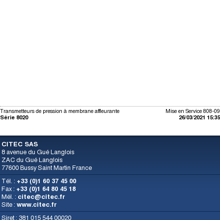
Transmetteurs de pression à membrane affleurante
Mise en Service 808-09
Série 8020
26/03/2021 15:35
CITEC SAS
8 avenue du Gué Langlois
ZAC du Gué Langlois
77600 Bussy Saint Martin France
Tél. :
+33 (0)1 60 37 45 00
Fax :
+33 (0)1 64 80 45 18
Mél. :
citec@citec.fr
Site :
www.citec.fr
Siret : 381 015 544 00020