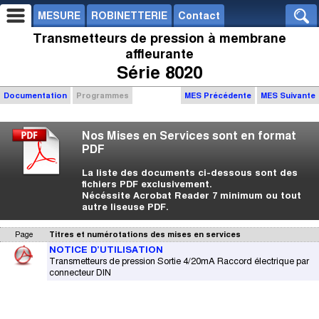
MESURE
ROBINETTERIE
Contact
Transmetteurs de pression à membrane
affleurante
Série 8020
Documentation
Programmes
MES Précédente
MES Suivante
Nos Mises en Services sont en format
PDF
La liste des documents ci-dessous sont des
fichiers PDF exclusivement.
Nécéssite Acrobat Reader 7 minimum ou tout
autre liseuse PDF.
Page
Titres et numérotations des mises en services
NOTICE D’UTILISATION
Transmetteurs de pression Sortie 4/20mA Raccord électrique par
connecteur DIN