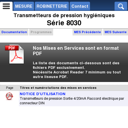
MESURE
ROBINETTERIE
Contact
Transmetteurs de pression hygiéniques
Série 8030
Documentation
Programmes
MES Précédente
MES Suivante
Nos Mises en Services sont en format
PDF
La liste des documents ci-dessous sont des
fichiers PDF exclusivement.
Nécéssite Acrobat Reader 7 minimum ou tout
autre liseuse PDF.
Page
Titres et numérotations des mises en services
NOTICE D’UTILISATION
Transmetteurs de pression Sortie 4/20mA Raccord électrique par
connecteur DIN