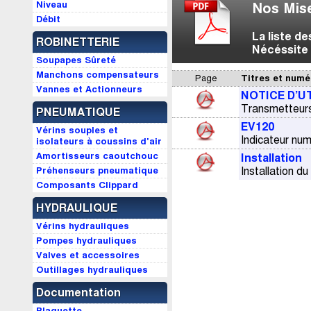
Niveau
Nos Mise
Débit
La liste d
ROBINETTERIE
Nécéssite 
Soupapes Sûreté
Manchons compensateurs
Page
Titres et numé
Vannes et Actionneurs
NOTICE D’U
Transmetteurs
PNEUMATIQUE
EV120
Vérins souples et
Indicateur nu
isolateurs à coussins d'air
Amortisseurs caoutchouc
Installation
Préhenseurs pneumatique
Installation d
Composants Clippard
HYDRAULIQUE
Vérins hydrauliques
Pompes hydrauliques
Valves et accessoires
Outillages hydrauliques
Documentation
Plaquette