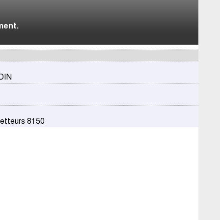
ment.
 DIN
metteurs 8150