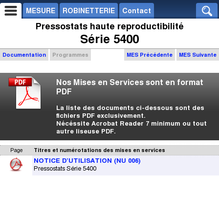
MESURE
ROBINETTERIE
Contact
Pressostats haute reproductibilité
Série 5400
Documentation
Programmes
MES Précédente
MES Suivante
Nos Mises en Services sont en format
PDF
La liste des documents ci-dessous sont des
fichiers PDF exclusivement.
Nécéssite Acrobat Reader 7 minimum ou tout
autre liseuse PDF.
Page
Titres et numérotations des mises en services
NOTICE D’UTILISATION (NU 006)
Pressostats Série 5400