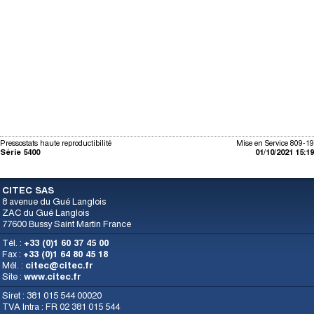
Pressostats haute reproductibilité
Mise en Service 809-19
Série 5400
01/10/2021 15:19
CITEC SAS
8 avenue du Gué Langlois
ZAC du Gué Langlois
77600 Bussy Saint Martin France
Tél. :
+33 (0)1 60 37 45 00
Fax :
+33 (0)1 64 80 45 18
Mél. :
citec@citec.fr
Site :
www.citec.fr
Siret : 381 015 544 00020
TVA Intra : FR 02 381 015 544