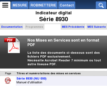
MESURE
ROBINETTERIE
Contact
Indicateur digital
Série 8930
Documentation
Programmes
MES Précédente
MES Suivante
Nos Mises en Services sont en format
PDF
La liste des documents ci-dessous sont des
fichiers PDF exclusivement.
Nécéssite Acrobat Reader 7 minimum ou tout
autre liseuse PDF.
Page
Titres et numérotations des mises en services
Série 8930 (NU 050)
Manuel d'utilisation