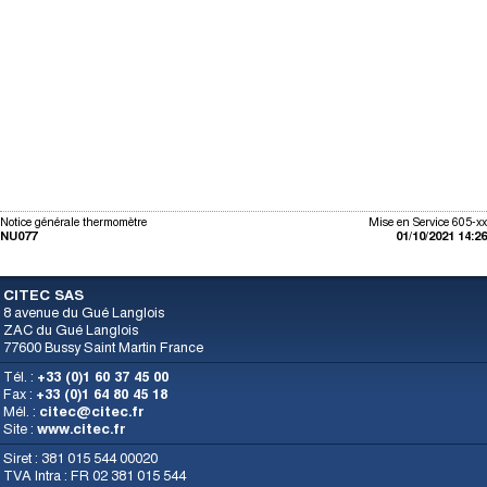
Notice générale thermomètre
Mise en Service 605-xx
NU077
01/10/2021 14:26
CITEC SAS
8 avenue du Gué Langlois
ZAC du Gué Langlois
77600 Bussy Saint Martin France
Tél. :
+33 (0)1 60 37 45 00
Fax :
+33 (0)1 64 80 45 18
Mél. :
citec@citec.fr
Site :
www.citec.fr
Siret : 381 015 544 00020
TVA Intra : FR 02 381 015 544