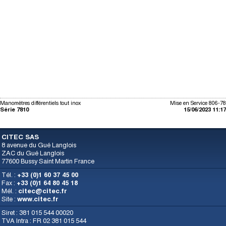
Manomètres différentiels tout inox
Mise en Service 806-78
Série 7810
15/06/2023 11:17
CITEC SAS
8 avenue du Gué Langlois
ZAC du Gué Langlois
77600 Bussy Saint Martin France
Tél. :
+33 (0)1 60 37 45 00
Fax :
+33 (0)1 64 80 45 18
Mél. :
citec@citec.fr
Site :
www.citec.fr
Siret : 381 015 544 00020
TVA Intra : FR 02 381 015 544