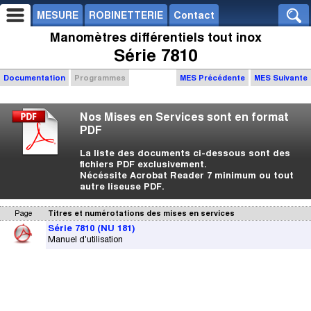
MESURE
ROBINETTERIE
Contact
Manomètres différentiels tout inox
Série 7810
Documentation
Programmes
MES Précédente
MES Suivante
Nos Mises en Services sont en format
PDF
La liste des documents ci-dessous sont des
fichiers PDF exclusivement.
Nécéssite Acrobat Reader 7 minimum ou tout
autre liseuse PDF.
Page
Titres et numérotations des mises en services
Série 7810 (NU 181)
Manuel d'utilisation