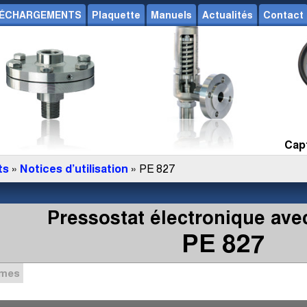
ÉCHARGEMENTS
Plaquette
Manuels
Actualités
Contact
Capt
ts
»
Notices d’utilisation
» PE 827
Pressostat électronique avec
PE 827
mmes