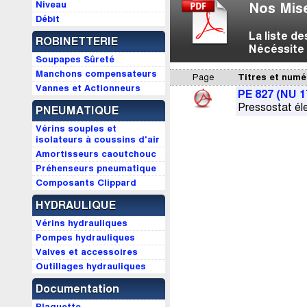
Niveau
Nos Mise
Débit
La liste d
ROBINETTERIE
Nécéssite 
Soupapes Sûreté
Manchons compensateurs
Page
Titres et numé
Vannes et Actionneurs
PE 827 (NU 1
Pressostat éle
PNEUMATIQUE
Vérins souples et
isolateurs à coussins d'air
Amortisseurs caoutchouc
Préhenseurs pneumatique
Composants Clippard
HYDRAULIQUE
Vérins hydrauliques
Pompes hydrauliques
Valves et accessoires
Outillages hydrauliques
Documentation
Plaquette