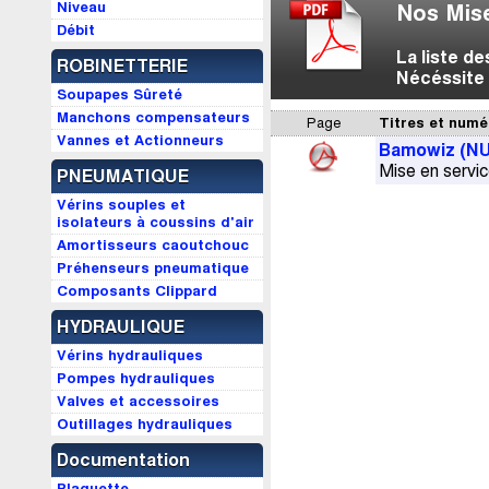
Niveau
Nos Mise
Débit
La liste d
ROBINETTERIE
Nécéssite 
Soupapes Sûreté
Manchons compensateurs
Page
Titres et numé
Vannes et Actionneurs
Bamowiz (NU
Mise en servi
PNEUMATIQUE
Vérins souples et
isolateurs à coussins d'air
Amortisseurs caoutchouc
Préhenseurs pneumatique
Composants Clippard
HYDRAULIQUE
Vérins hydrauliques
Pompes hydrauliques
Valves et accessoires
Outillages hydrauliques
Documentation
Plaquette