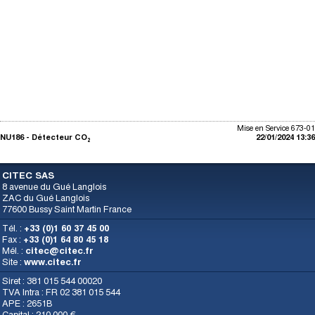
Mise en Service 673-01
NU186 - Détecteur CO₂
22/01/2024 13:36
CITEC SAS
8 avenue du Gué Langlois
ZAC du Gué Langlois
77600 Bussy Saint Martin France
Tél. :
+33 (0)1 60 37 45 00
Fax :
+33 (0)1 64 80 45 18
Mél. :
citec@citec.fr
Site :
www.citec.fr
Siret : 381 015 544 00020
TVA Intra : FR 02 381 015 544
APE : 2651B
Capital : 210 000 €