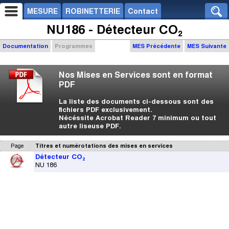
MESURE
ROBINETTERIE
Contact
NU186 - Détecteur CO₂
Documentation
Programmes
MES Précédente
MES Suivante
Nos Mises en Services sont en format
PDF
La liste des documents ci-dessous sont des
fichiers PDF exclusivement.
Nécéssite Acrobat Reader 7 minimum ou tout
autre liseuse PDF.
Page
Titres et numérotations des mises en services
Détecteur CO₂
NU 186