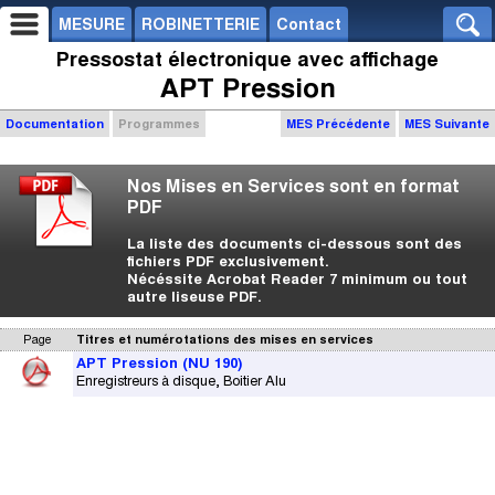
MESURE
ROBINETTERIE
Contact
Pressostat électronique avec affichage
APT Pression
Documentation
Programmes
MES Précédente
MES Suivante
Nos Mises en Services sont en format
PDF
La liste des documents ci-dessous sont des
fichiers PDF exclusivement.
Nécéssite Acrobat Reader 7 minimum ou tout
autre liseuse PDF.
Page
Titres et numérotations des mises en services
APT Pression (NU 190)
Enregistreurs à disque, Boitier Alu