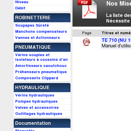
Niveau
Nos Mise
Débit
La liste d
ROBINETTERIE
Nécéssite 
Soupapes Sûreté
Manchons compensateurs
Page
Titres et numé
Vannes et Actionneurs
TE 710 (NU 1
Manuel d'utilis
PNEUMATIQUE
Vérins souples et
isolateurs à coussins d'air
Amortisseurs caoutchouc
Préhenseurs pneumatique
Composants Clippard
HYDRAULIQUE
Vérins hydrauliques
Pompes hydrauliques
Valves et accessoires
Outillages hydrauliques
Documentation
Plaquette