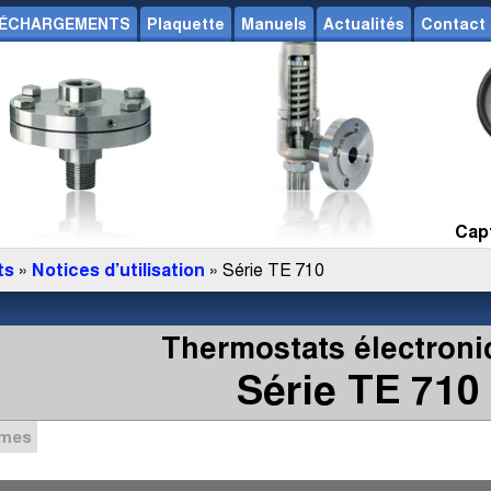
ÉCHARGEMENTS
Plaquette
Manuels
Actualités
Contact
Capt
ts
»
Notices d’utilisation
» Série TE 710
Thermostats électron
Série TE 710
mmes