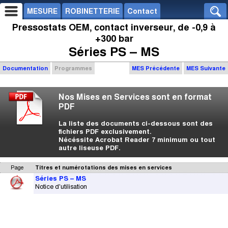
MESURE
ROBINETTERIE
Contact
Pressostats OEM, contact inverseur, de -0,9 à
+300 bar
Séries PS – MS
Documentation
Programmes
MES Précédente
MES Suivante
Nos Mises en Services sont en format
PDF
La liste des documents ci-dessous sont des
fichiers PDF exclusivement.
Nécéssite Acrobat Reader 7 minimum ou tout
autre liseuse PDF.
Page
Titres et numérotations des mises en services
Séries PS – MS
Notice d'utilisation