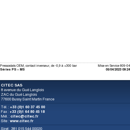
Pressostats OEM, contact inverseur, de -0,9 à +300 bar
Mise en Service 809-04
Séries PS – MS
05/04/2023 09:24
CITEC SAS
8 avenue du Gué Langlois
ZAC du Gué Langlois
77600 Bussy Saint Martin France
Tél. :
+33 (0)1 60 37 45 00
Fax :
+33 (0)1 64 80 45 18
Mél. :
citec@citec.fr
Site :
www.citec.fr
Siret : 381 015 544 00020