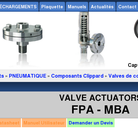
ÉCHARGEMENTS
Plaquette
Manuels
Actualités
Contact
Capt
ts
»
PNEUMATIQUE
»
Composants Clippard
»
Valves de 
VALVE ACTUATOR
FPA - MBA
atasheet
Manuel
Utilisateur
Demander un
Devis