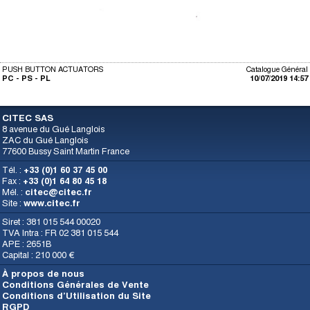
PUSH BUTTON ACTUATORS
Catalogue Général
PC - PS - PL
10/07/2019 14:57
CITEC SAS
8 avenue du Gué Langlois
ZAC du Gué Langlois
77600 Bussy Saint Martin France
Tél. :
+33 (0)1 60 37 45 00
Fax :
+33 (0)1 64 80 45 18
Mél. :
citec@citec.fr
Site :
www.citec.fr
Siret : 381 015 544 00020
TVA Intra : FR 02 381 015 544
APE : 2651B
Capital : 210 000 €
À propos de nous
Conditions Générales de Vente
Conditions d’Utilisation du Site
RGPD