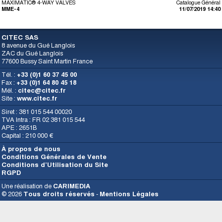
MAXIMATIC® 4-WAY VALVES
Catalogue Général
MME-4
11/07/2019 14:40
CITEC SAS
8 avenue du Gué Langlois
ZAC du Gué Langlois
77600 Bussy Saint Martin France
Tél. :
+33 (0)1 60 37 45 00
Fax :
+33 (0)1 64 80 45 18
Mél. :
citec@citec.fr
Site :
www.citec.fr
Siret : 381 015 544 00020
TVA Intra : FR 02 381 015 544
APE : 2651B
Capital : 210 000 €
À propos de nous
Conditions Générales de Vente
Conditions d’Utilisation du Site
RGPD
Une réalisation de
CARIMEDIA
© 2026
Tous droits réservés
-
Mentions Légales