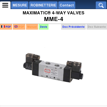
MESURE
ROBINETTERIE
Contact
MAXIMATIC® 4-WAY VALVES
MME-4
PDF
PDF
Manuel
Devis
Doc Précédente
Doc Suivante