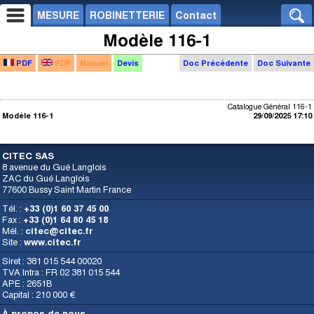
MESURE
ROBINETTERIE
Contact
Modèle 116-1
PDF
PDF
Manuel
Devis
Doc Précédente
Doc Suivante
Catalogue Général 116-1
Modèle 116-1
29/09/2025 17:10
CITEC SAS
8 avenue du Gué Langlois
ZAC du Gué Langlois
77600 Bussy Saint Martin France
Tél. :
+33 (0)1 60 37 45 00
Fax :
+33 (0)1 64 80 45 18
Mél. :
citec@citec.fr
Site :
www.citec.fr
Siret : 381 015 544 00020
TVA Intra : FR 02 381 015 544
APE : 2651B
Capital : 210 000 €
À propos de nous