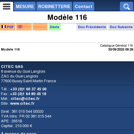
MESURE
ROBINETTERIE
Contact
Modèle 116
PDF
PDF
Manuel
Devis
Doc Précédente
Doc Suivante
Catalogue Général 116
Modèle 116
30/09/2025 09:26
CITEC SAS
8 avenue du Gué Langlois
ZAC du Gué Langlois
77600 Bussy Saint Martin France
Tél. :
+33 (0)1 60 37 45 00
Fax :
+33 (0)1 64 80 45 18
Mél. :
citec@citec.fr
Site :
www.citec.fr
Siret : 381 015 544 00020
TVA Intra : FR 02 381 015 544
APE : 2651B
Capital : 210 000 €
À propos de nous