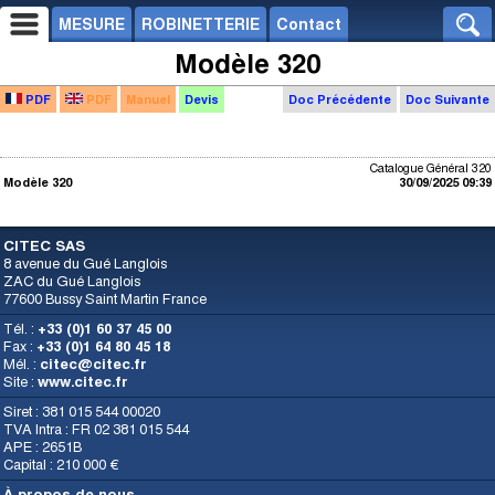
MESURE
ROBINETTERIE
Contact
Modèle 320
PDF
PDF
Manuel
Devis
Doc Précédente
Doc Suivante
Catalogue Général 320
Modèle 320
30/09/2025 09:39
CITEC SAS
8 avenue du Gué Langlois
ZAC du Gué Langlois
77600 Bussy Saint Martin France
Tél. :
+33 (0)1 60 37 45 00
Fax :
+33 (0)1 64 80 45 18
Mél. :
citec@citec.fr
Site :
www.citec.fr
Siret : 381 015 544 00020
TVA Intra : FR 02 381 015 544
APE : 2651B
Capital : 210 000 €
À propos de nous