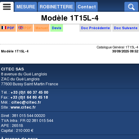
MESURE
ROBINETTERIE
Contact
Modèle 1T15L-4
PDF
PDF
Manuel
Devis
Doc Précédente
Doc Suivante
Catalogue Général 1T15L-4
Modèle 1T15L-4
30/09/2025 09:52
CITEC SAS
8 avenue du Gué Langlois
ZAC du Gué Langlois
77600 Bussy Saint Martin France
Tél. :
+33 (0)1 60 37 45 00
Fax :
+33 (0)1 64 80 45 18
Mél. :
citec@citec.fr
Site :
www.citec.fr
Siret : 381 015 544 00020
TVA Intra : FR 02 381 015 544
APE : 2651B
Capital : 210 000 €
À propos de nous