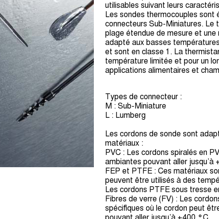
utilisables suivant leurs caracté
Les sondes thermocouples sont é
connecteurs Sub-Miniatures. Le t
plage étendue de mesure et une 
adapté aux basses températures
et sont en classe 1. La thermista
température limitée et pour un l
applications alimentaires et cham
Types de connecteur :
M : Sub-Miniature
L : Lumberg
Les cordons de sonde sont adapté
matériaux :
PVC : Les cordons spiralés en P
ambiantes pouvant aller jusqu’à
FEP et PTFE : Ces matériaux son
peuvent être utilisés à des temp
Les cordons PTFE sous tresse en 
Fibres de verre (FV) : Les cordons
spécifiques où le cordon peut êt
pouvant aller jusqu’à +400 °C.