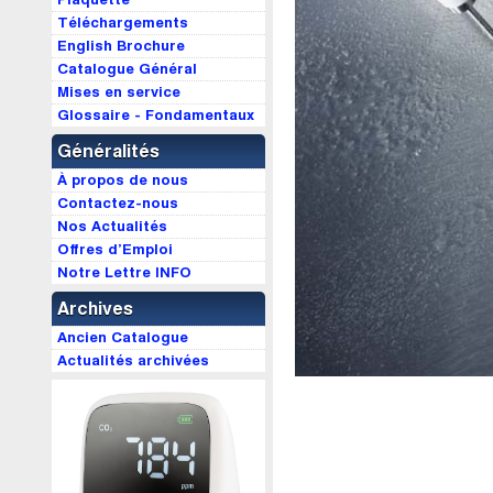
Téléchargements
English Brochure
Catalogue Général
Mises en service
Glossaire - Fondamentaux
Généralités
À propos de nous
Contactez-nous
Nos Actualités
Offres d’Emploi
Notre Lettre INFO
Archives
Ancien Catalogue
Actualités archivées