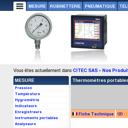
MESURE
ROBINETTERIE
PNEUMATIQUE
TÉL
Vous êtes actuellement dans
CITEC SAS
»
Nos Produi
MESURE
Thermomètres portable
Pression
Température
Hygrométrie
Indicateurs
Enregistreurs
Fiche Technique
D
Instruments portables
Analyseurs