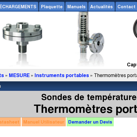
ÉCHARGEMENTS
Plaquette
Manuels
Actualités
Contact
Capt
ts
»
MESURE
»
Instruments portables
» Thermomètres port
s
Sondes de température
Thermomètres port
atasheet
Manuel
Utilisateur
Demander un
Devis