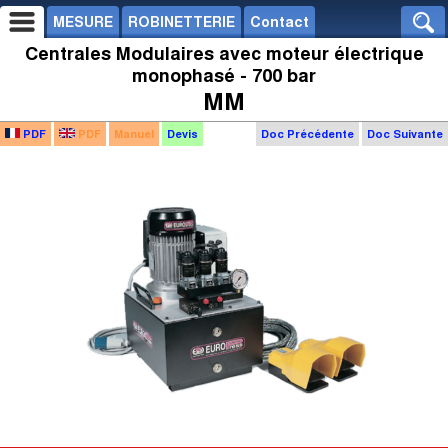
MESURE
ROBINETTERIE
Contact
Centrales Modulaires avec moteur électrique
monophasé - 700 bar
MM
PDF
PDF
Manuel
Devis
Doc Précédente
Doc Suivante