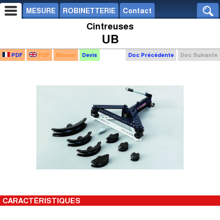
MESURE
ROBINETTERIE
Contact
Cintreuses
UB
PDF
PDF
Manuel
Devis
Doc Précédente
Doc Suivante
CARACTÉRISTIQUES