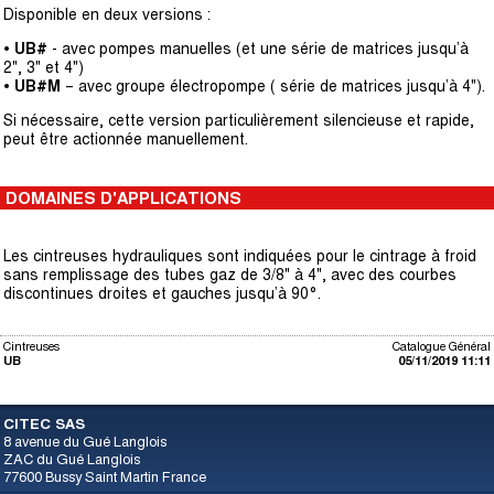
Disponible en deux versions :
•
UB#
- avec pompes manuelles (et une série de matrices jusqu’à
2", 3" et 4")
•
UB#M
– avec groupe électropompe ( série de matrices jusqu’à 4").
Si nécessaire, cette version particulièrement silencieuse et rapide,
peut être actionnée manuellement.
DOMAINES D'APPLICATIONS
Les cintreuses hydrauliques sont indiquées pour le cintrage à froid
sans remplissage des tubes gaz de 3/8" à 4", avec des courbes
discontinues droites et gauches jusqu’à 90°.
Cintreuses
Catalogue Général
UB
05/11/2019 11:11
CITEC SAS
8 avenue du Gué Langlois
ZAC du Gué Langlois
77600 Bussy Saint Martin France