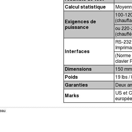
Calcul statistique
Moyenne,
100-120
(chauff
Exigences de
puissance
ou 220-
(chauffé
RS-232 
Impriman
Interfaces
(Norme 
clavier
Dimensions
150 mm 
Poids
19 lbs /
Garanties
Deux ans
US et C
Marks
europée
 eau