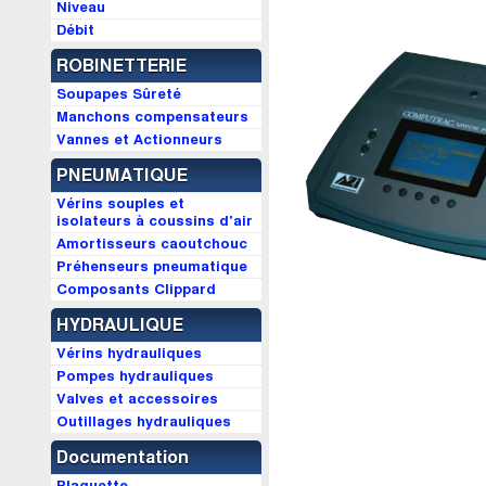
Niveau
Débit
ROBINETTERIE
Soupapes Sûreté
Manchons compensateurs
Vannes et Actionneurs
PNEUMATIQUE
Vérins souples et
isolateurs à coussins d'air
Amortisseurs caoutchouc
Préhenseurs pneumatique
Composants Clippard
HYDRAULIQUE
Vérins hydrauliques
Pompes hydrauliques
Valves et accessoires
Outillages hydrauliques
Documentation
Plaquette