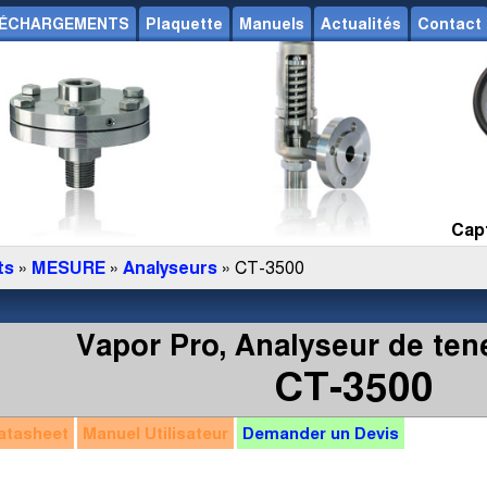
ÉCHARGEMENTS
Plaquette
Manuels
Actualités
Contact
Capt
ts
»
MESURE
»
Analyseurs
» CT-3500
Vapor Pro, Analyseur de ten
CT-3500
atasheet
Manuel
Utilisateur
Demander un
Devis