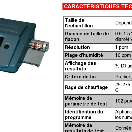
CARACTÉRISTIQUES TE
Taille de
Dépend 
l'échantillon
Gamme de taille de
0.5-1.5
flacon
diamètr
Résolution
1 ppm
Plage d'humidité
10 ppm o
Affichage des
% D'hum
résultats
Critère de fin
Prédire
25-275 
Rage de chauffage
C
Mémoire de
102 pr
paramètre de test
Identification du
Alphanu
programme
les numé
Mémoire de
Données
résultats de test