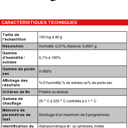
CARACTÉRISTIQUES TECHNIQUES
Taille de
150 mg à 40 g
l'échantillon
Résolution
Humidité: 0,01%;
Balance: 0,0001 g
Gamme
d'humidité /
0,1% à 100%
solides
Gamme de poids
0-300%
sec
Affichage des
% D'humidité,% de solides ou% de poids sec
résultats
Critères de fin
Prédire ou évaluer
Gamme de
25 ° C à 225 ° C contrôlés à ± 1 ° C
chauffage
Mémoire de
paramètres de
Stockage d'un maximum de 5 programmes;
test
Identification du
Alphanumérique et / ou symboles;
invites