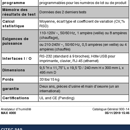
programme
programmables pour les numéros de lot ou de produit
Mémoire des
Données des 2 derniers tests
résultats de test
Calcul
Moyenne, écart type et coefficient de variation (CV,%
statistique
RSD)
110-120V ~, 50/60 Hz, 1 ampère (veille) ou 8 ampères
(chauffage),
Exigences de
puissance
ou 210-240V ~, 50/60 Hz, 0,5 ampères (en veille) ou 4
ampères (chauffés)
RS-232 (standard à 9 broches);
Hôte USB pour
Interfaces I / O
imprimante, clavier, RJ-45 (ethernet)
9,5 "H x 11,75" L x 19,5 "D / 240 mm H x 300 mm L x
Dimensions
495 mm D
Poids
33 lbs/15 kg
Deux ans, pièces d'usine et main d'oeuvre (un an
garantie
international)
Certifications
UL and CE (Pending)
Analyseur d'humidité
Catalogue Général 900-14
MAX 4000
05/11/2019 15:46
CITEC SAS