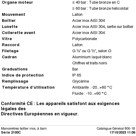
Organe moteur
≤ 40 bar : Tube bronze en C
≥ 60 bar : Tube bronze hélicoïdal
Mouvement
Laiton
Boîtier
Acier inox AISI 304
Lunette
Acier inox AISI 304, sertie sur boîtier
Collerette avant
Acier inox AISI 304
Vitre
Polycarbonate
Raccord
Laiton
Filetage
G ¼" ou G ½", selon Ø
Cadran
Aluminium laqué blanc
Chiffres et traits noirs
Graduations
Bar
Indice de protection
IP 65
Remplissage
Glycérine
Température d'utilisation
Ambiante : -20...+60 °C
Fluide : -10...+60 °C
Conformité CE : Les appareils satisfont aux exigences
légales des
Directives Européennes en vigueur.
Manomètres boîtier inox, à bain
Catalogue Général 806-18
Série 2100C
17/10/2023 11:06