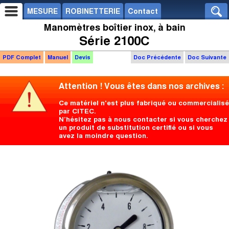
MESURE
ROBINETTERIE
Contact
Manomètres boîtier inox, à bain
Série 2100C
PDF Complet
Manuel
Devis
Doc Précédente
Doc Suivante
Attention ! Vous êtes dans nos archives :
Ce matériel n'est plus fabriqué ou commercialisé
par CITEC.
N’hésitez pas à nous contacter si vous cherchez
un produit de substitution certifié ou si vous
avez la moindre question.