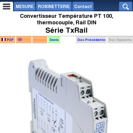
MESURE
ROBINETTERIE
Contact
Convertisseur Température PT 100,
thermocouple, Rail DIN
Série TxRail
PDF
PDF
Manuel
Devis
Doc Précédente
Doc Suivante