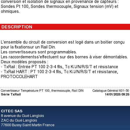
conversion et isolation de signaux en provenance de capteurs :
Sondes Pt 100, Sondes thermocouple, Signaux tension (mV) et
ohmiques.
DESCRIPTION
L'ensemble du circuit de conversion est logé dans un boitier conçu
pour la fixationsur un Rail Din.
Les convertisseurs sont programmables.
Les raccordementss'effectuent sur des bornes à viser démontables.
Deux modèles proposés :
- TxRail : Entrée PT 100 2-3-4 fils, Tc K/J/N/R/S/T et résistance
- TxRail HART : PT 100 2-3-4 fils, Tc K/J/N/R/S/T et résistance,
PROTOCOLEHART
Convertisseur Température PT 100, thermocouple, Rail DIN
Catalogue Général 601-50
Série TxRail
14/01/2025 09:25
CITEC SAS
8 avenue du Gué Langlois
ZAC du Gué Langlois
77600 Bussy Saint Martin France