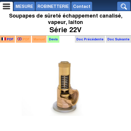
MESURE
ROBINETTERIE
Contact
Soupapes de sûreté échappement canalisé,
vapeur, laiton
Série 22V
PDF
PDF
Manuel
Devis
Doc Précédente
Doc Suivante