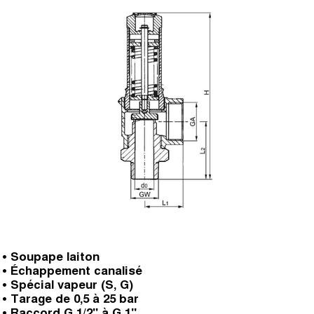
• Soupape laiton
• Échappement canalisé
• Spécial vapeur (S, G)
• Tarage de 0,5 à 25 bar
• Raccord G 1/2" à G 1"