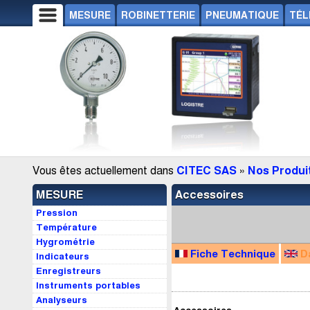
MESURE
ROBINETTERIE
PNEUMATIQUE
TÉL
Vous êtes actuellement dans
CITEC SAS
»
Nos Produi
MESURE
Accessoires
Pression
Température
Hygrométrie
Fiche Technique
D
Indicateurs
Enregistreurs
Instruments portables
Analyseurs