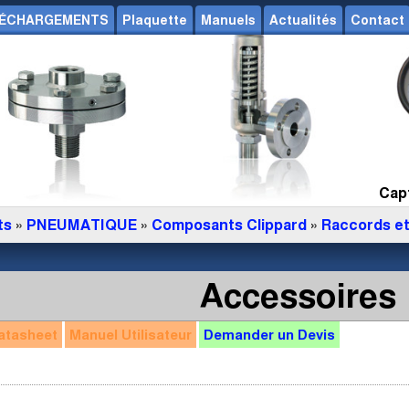
ÉCHARGEMENTS
Plaquette
Manuels
Actualités
Contact
Capt
ts
»
PNEUMATIQUE
»
Composants Clippard
»
Raccords et
Accessoires
atasheet
Manuel
Utilisateur
Demander un
Devis