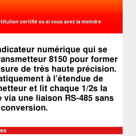
itution certifié ou si vous avez la moindre
ndicateur numérique qui se
transmetteur 8150 pour former
ure de très haute précision.
atiquement à l’étendue de
tteur et lit chaque 1/2s la
 via une liaison RS-485 sans
 conversion.
ues