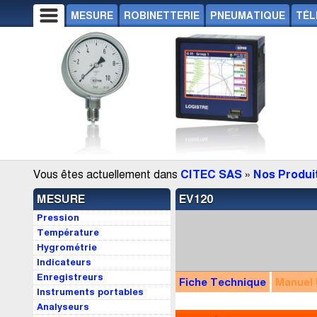
MESURE
ROBINETTERIE
PNEUMATIQUE
TÉL
Vous êtes actuellement dans
CITEC SAS
»
Nos Produi
MESURE
EV120
Pression
Température
Hygrométrie
Indicateurs
Enregistreurs
Fiche Technique
Manuel
Instruments portables
Analyseurs