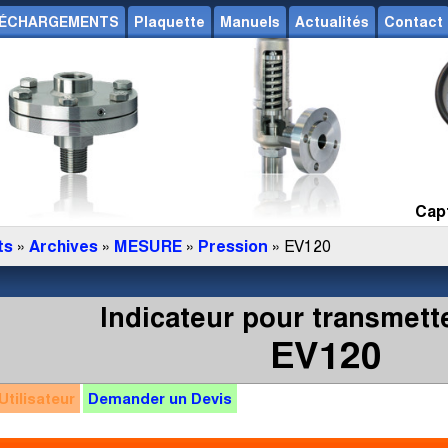
ÉCHARGEMENTS
Plaquette
Manuels
Actualités
Contact
Capt
ts
»
Archives
»
MESURE
»
Pression
» EV120
Indicateur pour transmett
EV120
Utilisateur
Demander un
Devis