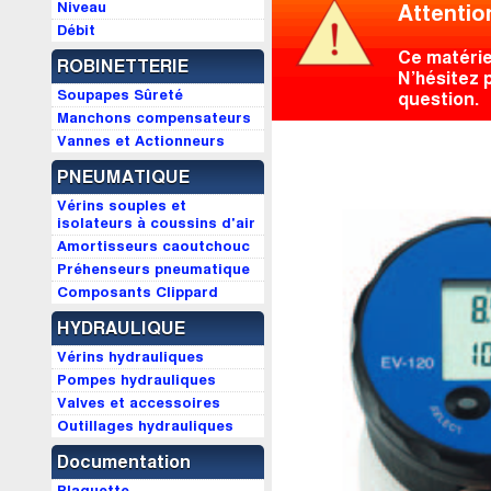
Niveau
Attentio
Débit
Ce matérie
ROBINETTERIE
N’hésitez 
Soupapes Sûreté
question.
Manchons compensateurs
Vannes et Actionneurs
PNEUMATIQUE
Vérins souples et
isolateurs à coussins d'air
Amortisseurs caoutchouc
Préhenseurs pneumatique
Composants Clippard
HYDRAULIQUE
Vérins hydrauliques
Pompes hydrauliques
Valves et accessoires
Outillages hydrauliques
Documentation
Plaquette