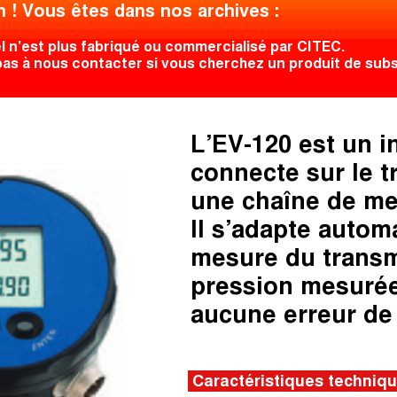
n ! Vous êtes dans nos archives :
l n'est plus fabriqué ou commercialisé par CITEC.
pas à nous contacter si vous cherchez un produit de subst
L’EV-120 est un i
connecte sur le 
une chaîne de mes
Il s’adapte autom
mesure du transme
pression mesurée
aucune erreur de
Caractéristiques techniq