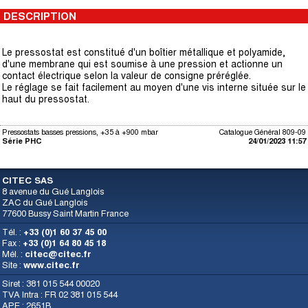
DESCRIPTION
Le pressostat est constitué d'un boîtier métallique et polyamide,
d'une membrane qui est soumise à une pression et actionne un
contact électrique selon la valeur de consigne préréglée.
Le réglage se fait facilement au moyen d'une vis interne située sur le
haut du pressostat.
Pressostats basses pressions, +35 à +900 mbar
Catalogue Général 809-09
Série PHC
24/01/2023 11:57
CITEC SAS
8 avenue du Gué Langlois
ZAC du Gué Langlois
77600 Bussy Saint Martin France
Tél. :
+33 (0)1 60 37 45 00
Fax :
+33 (0)1 64 80 45 18
Mél. :
citec@citec.fr
Site :
www.citec.fr
Siret : 381 015 544 00020
TVA Intra : FR 02 381 015 544
APE : 2651B