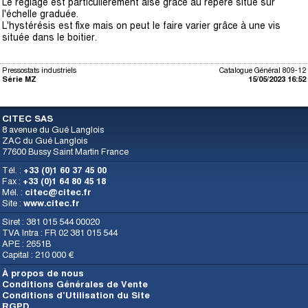
Le réglage est particulièrement aisé grâce au repère situé sur
l'échelle graduée.
L'hystérésis est fixe mais on peut le faire varier grâce à une vis
située dans le boitier.
Pressostats industriels
Catalogue Général 809-12
Série MZ
15/05/2023 16:52
CITEC SAS
8 avenue du Gué Langlois
ZAC du Gué Langlois
77600 Bussy Saint Martin France
Tél. :
+33 (0)1 60 37 45 00
Fax :
+33 (0)1 64 80 45 18
Mél. :
citec@citec.fr
Site :
www.citec.fr
Siret : 381 015 544 00020
TVA Intra : FR 02 381 015 544
APE : 2651B
Capital : 210 000 €
À propos de nous
Conditions Générales de Vente
Conditions d’Utilisation du Site
RGPD