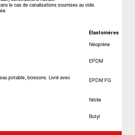
dans le cas de canalisations soumises au vide.
sée.
Élastomères
Néoprène
EPDM
eau potable, boissons. Livré avec
EPDM FG
Nitrile
Butyl