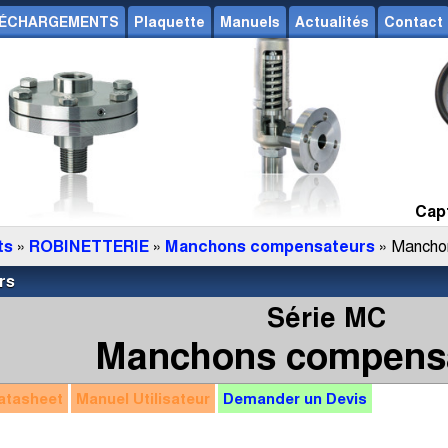
ÉCHARGEMENTS
Plaquette
Manuels
Actualités
Contact
Capt
ts
»
ROBINETTERIE
»
Manchons compensateurs
» Mancho
rs
Série MC
Manchons compens
atasheet
Manuel
Utilisateur
Demander un
Devis