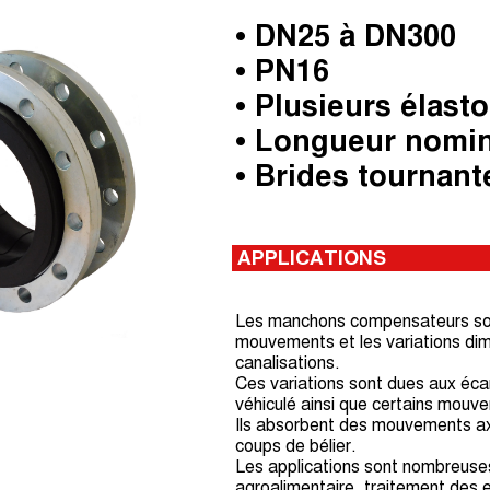
• DN25 à DN300
• PN16
• Plusieurs élas
• Longueur nomi
• Brides tournant
APPLICATIONS
Les manchons compensateurs sont
mouvements et les variations dim
canalisations.
Ces variations sont dues aux éca
véhiculé ainsi que certains mouv
Ils absorbent des mouvements axia
coups de bélier.
Les applications sont nombreuses,
agroalimentaire, traitement des 