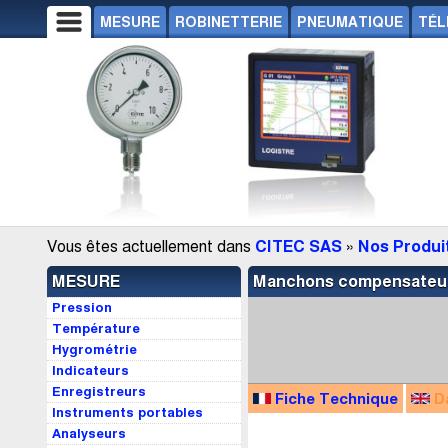
MESURE
ROBINETTERIE
PNEUMATIQUE
TÉL
Vous êtes actuellement dans
CITEC SAS
»
Nos Produi
MESURE
Manchons compensateu
Pression
Température
Hygrométrie
Indicateurs
Enregistreurs
Fiche Technique
D
Instruments portables
Analyseurs