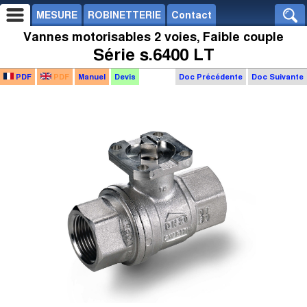
MESURE
ROBINETTERIE
Contact
Vannes motorisables 2 voies, Faible couple
Série s.6400 LT
PDF
PDF
Manuel
Devis
Doc Précédente
Doc Suivante