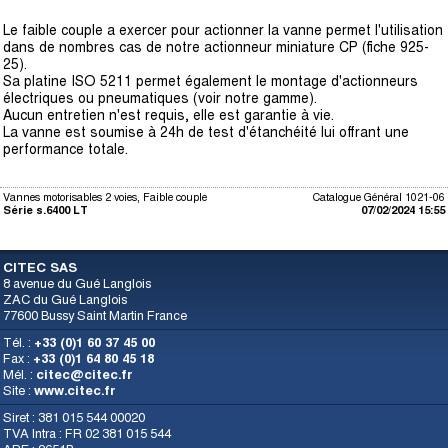
Le faible couple a exercer pour actionner la vanne permet l'utilisation
dans de nombres cas de notre actionneur miniature CP (fiche 925-
25).
Sa platine ISO 5211 permet également le montage d'actionneurs
électriques ou pneumatiques (voir notre gamme).
Aucun entretien n'est requis, elle est garantie à vie.
La vanne est soumise à 24h de test d'étanchéité lui offrant une
performance totale.
Vannes motorisables 2 voies, Faible couple
Catalogue Général 1021-06
Série s.6400 LT
07/02/2024 15:55
CITEC SAS
8 avenue du Gué Langlois
ZAC du Gué Langlois
77600 Bussy Saint Martin France
Tél. :
+33 (0)1 60 37 45 00
Fax :
+33 (0)1 64 80 45 18
Mél. :
citec@citec.fr
Site :
www.citec.fr
Siret : 381 015 544 00020
TVA Intra : FR 02 381 015 544