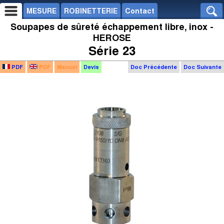
MESURE
ROBINETTERIE
Contact
Soupapes de sûreté échappement libre, inox -
HEROSE
Série 23
PDF
PDF
Manuel
Devis
Doc Précédente
Doc Suivante