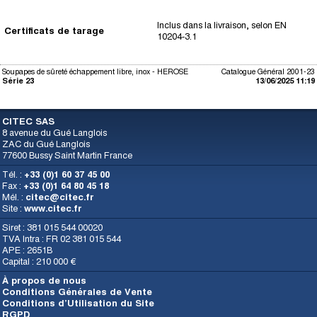
Inclus dans la livraison, selon EN
Certificats de tarage
10204-3.1
Soupapes de sûreté échappement libre, inox - HEROSE
Catalogue Général 2001-23
Série 23
13/06/2025 11:19
CITEC SAS
8 avenue du Gué Langlois
ZAC du Gué Langlois
77600 Bussy Saint Martin France
Tél. :
+33 (0)1 60 37 45 00
Fax :
+33 (0)1 64 80 45 18
Mél. :
citec@citec.fr
Site :
www.citec.fr
Siret : 381 015 544 00020
TVA Intra : FR 02 381 015 544
APE : 2651B
Capital : 210 000 €
À propos de nous
Conditions Générales de Vente
Conditions d’Utilisation du Site
RGPD