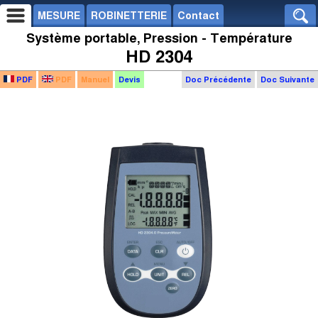
MESURE
ROBINETTERIE
Contact
Système portable, Pression - Température
HD 2304
PDF
PDF
Manuel
Devis
Doc Précédente
Doc Suivante