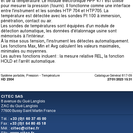
et de la température. Le module électronique HPP 471 est utilisé
pour mesurer la pression (fourni). Il fonctionne comme une interface
entre l'instrument et les sondes HTP 704 et HTP705. La
température est détectée avec les sondes Pt 100 à immersion,
pénétration, contact ou air.
Les sondes de températures sont équipées d'un module de
détection automatique, les données d'étalonnage usine sont
mémorisés à l'intérieur.
À la mise sous tension, l'instrument les détectes automatiquement.
Les fonctions Max, Min et Avg calculent les valeurs maximales,
minimales ou moyennes.
Les autres fonctions incluent : la mesure relative REL, la fonction
HOLD et l'arrêt automatique.
Système portable, Pression - Température
Catalogue Général 817-09
HD 2304
27/01/2023 15:31
CITEC SAS
8 avenue du Gué Langlois
ZAC du Gué Langlois
77600 Bussy Saint Martin France
Tél. :
+33 (0)1 60 37 45 00
Fax :
+33 (0)1 64 80 45 18
Mél. :
citec@citec.fr
Site :
www.citec.fr