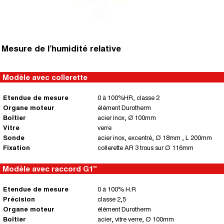
Mesure de l’humidité relative
Modèle avec collerette
Etendue de mesure
0 à 100%HR, classe 2
Organe moteur
élément Durotherm
Boîtier
acier inox, ∅ 100mm
Vitre
verre
Sonde
acier inox, excentré, Ø 18mm , L 200mm
Fixation
collerette AR 3 trous sur Ø 116mm
Modèle avec raccord G1"
Etendue de mesure
0 à 100% H.R
Précision
classe 2,5
Organe moteur
élément Durotherm
Boîtier
acier, vitre verre, Ø 100mm