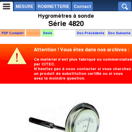
MESURE
ROBINETTERIE
Contact
Hygromètres à sonde
Série 4820
PDF Complet
Manuel
Devis
Doc Précédente
Doc Suivante
Attention ! Vous êtes dans nos archives :
Ce matériel n'est plus fabriqué ou commercialisé
par CITEC.
N’hésitez pas à nous contacter si vous cherchez
un produit de substitution certifié ou si vous
avez la moindre question.