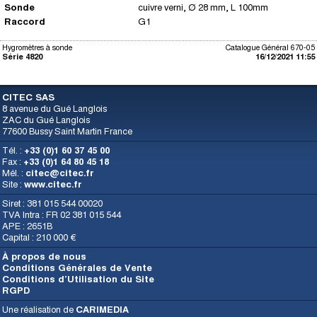
Sonde
cuivre verni, Ø 28 mm, L 100mm
Raccord
G1
Hygromètres à sonde
Catalogue Général 670-05
Série 4820
16/12/2021 11:55
CITEC SAS
8 avenue du Gué Langlois
ZAC du Gué Langlois
77600 Bussy Saint Martin France
Tél. :
+33 (0)1 60 37 45 00
Fax :
+33 (0)1 64 80 45 18
Mél. :
citec@citec.fr
Site :
www.citec.fr
Siret : 381 015 544 00020
TVA Intra : FR 02 381 015 544
APE : 2651B
Capital : 210 000 €
À propos de nous
Conditions Générales de Vente
Conditions d’Utilisation du Site
RGPD
Une réalisation de
CARIMEDIA