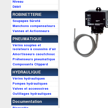
Niveau
Débit
ROBINETTERIE
Soupapes Sûreté
Manchons compensateurs
Vannes et Actionneurs
PNEUMATIQUE
Vérins souples et
isolateurs à coussins d'air
Amortisseurs caoutchouc
Préhenseurs pneumatique
Composants Clippard
HYDRAULIQUE
Vérins hydrauliques
Pompes hydrauliques
Valves et accessoires
Outillages hydrauliques
Documentation
Plaquette