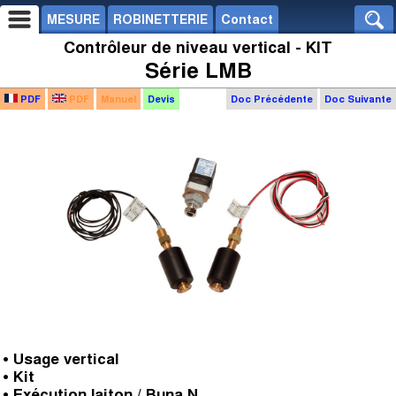
MESURE
ROBINETTERIE
Contact
Contrôleur de niveau vertical - KIT
Série LMB
PDF
PDF
Manuel
Devis
Doc Précédente
Doc Suivante
• Usage vertical
• Kit
• Exécution laiton / Buna N