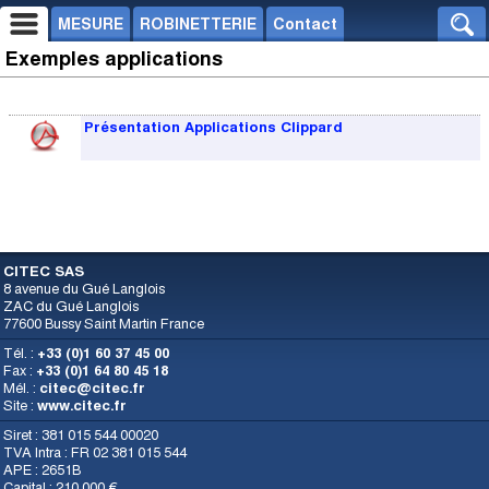
MESURE
ROBINETTERIE
Contact
Exemples applications
Présentation Applications Clippard
CITEC SAS
8 avenue du Gué Langlois
ZAC du Gué Langlois
77600 Bussy Saint Martin France
Tél. :
+33 (0)1 60 37 45 00
Fax :
+33 (0)1 64 80 45 18
Mél. :
citec@citec.fr
Site :
www.citec.fr
Siret : 381 015 544 00020
TVA Intra : FR 02 381 015 544
APE : 2651B
Capital : 210 000 €