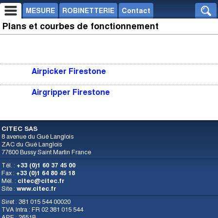
MESURE
ROBINETTERIE
Contact
Plans et courbes de fonctionnement
Airpicker Firestone
Airgripper Firestone
CITEC SAS
8 avenue du Gué Langlois
ZAC du Gué Langlois
77600 Bussy Saint Martin France
Tél. :
+33 (0)1 60 37 45 00
Fax :
+33 (0)1 64 80 45 18
Mél. :
citec@citec.fr
Site :
www.citec.fr
Siret : 381 015 544 00020
TVA Intra : FR 02 381 015 544
APE : 2651B