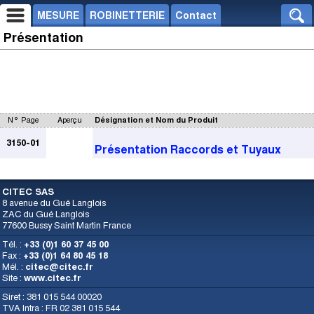
MESURE
ROBINETTERIE
Contact
Présentation
N° Page
Aperçu
Désignation et Nom du Produit
3150-01
Présentation Raccords et Tuyaux
CITEC SAS
8 avenue du Gué Langlois
ZAC du Gué Langlois
77600 Bussy Saint Martin France
Tél. :
+33 (0)1 60 37 45 00
Fax :
+33 (0)1 64 80 45 18
Mél. :
citec@citec.fr
Site :
www.citec.fr
Siret : 381 015 544 00020
TVA Intra : FR 02 381 015 544