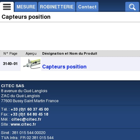
MESURE
ROBINETTERIE
Contact
Capteurs position
N° Page
Aperçu
Désignation et Nom du Produit
3140-01
Capteurs position
CITEC SAS
8 avenue du Gué Langlois
ZAC du Gué Langlois
77600 Bussy Saint Martin France
Tél. :
+33 (0)1 60 37 45 00
Fax :
+33 (0)1 64 80 45 18
Mél. :
citec@citec.fr
Site :
www.citec.fr
Siret : 381 015 544 00020
TVA Intra : FR 02 381 015 544